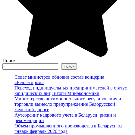
Поиск
Поиск
Совет министров обновил состав концерна
«Беллегпром»
Переход индивидуальных предпринимателей в статус
юридических лиц: итоги Минэкономики
Министерство антимонопольного регулирования и
торговли вынесло предупреждение Белорусской
железной дороге
Аутсорсинг кадрового учета в Беларуси: риски и
рекомендации
Объем промышленного производства в Беларуси за
январь-февраль 2026 года