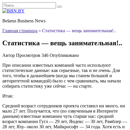
Перейти
Search
к
for:
содержанию
Belarus Business News
Главная страница
»
Статистика — вещь занимательная!..
Статистика — вещь занимательная!..
Автор
Просмотров
346
Опубликовано
При описании известных компаний часто используют
статистические данные: как серьезные, так и не очень. Для
того, чтобы в дальнейшем (когда мы станем большой и
авторитетной командой) было с чем сравнивать, мы начали
собирать статистику уже сейчас — на старте.
Итак:
Средний возраст сотрудников проекта составил ни много, ни
мало 27 лет. Получается, что (по озвученным в Интернете
данным) известные компании чуть старше нас: средний
возраст компании Гугл — 29 лет, Яндекс — 30 лет, Рамблер —
28 лет, Яху- около 30 лет, Майкрософт — 34 года. Хотя есть и