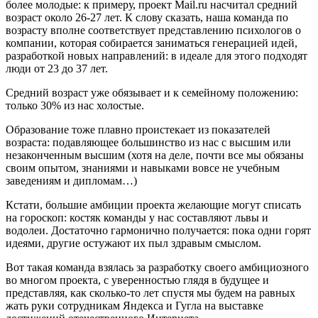
более молодые: к примеру, проект Mail.ru насчитал средний
возраст около 26-27 лет. К слову сказать, наша команда по
возрасту вполне соответствует представлению психологов о
компании, которая собирается заниматься генерацией идей,
разработкой новых направлений: в идеале для этого подходят
люди от 23 до 37 лет.
Средний возраст уже обязывает и к семейному положению:
только 30% из нас холостые.
Образование тоже плавно проистекает из показателей
возраста: подавляющее большинство из нас с высшим или
незаконченным высшим (хотя на деле, почти все мы обязаны
своим опытом, знаниями и навыками вовсе не учебным
заведениям и дипломам…)
Кстати, большие амбиции проекта желающие могут списать
на гороскоп: костяк команды у нас составляют львы и
водолеи. Достаточно гармонично получается: пока одни горят
идеями, другие остужают их пыл здравым смыслом.
Вот такая команда взялась за разработку своего амбициозного
во многом проекта, с уверенностью глядя в будущее и
представляя, как сколько-то лет спустя мы будем на равных
жать руки сотрудникам Яндекса и Гугла на выставке