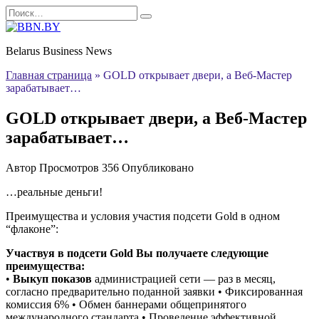
Перейти
Search
к
for:
содержанию
Belarus Business News
Главная страница
»
GOLD открывает двери, а Веб-Мастер
зарабатывает…
GOLD открывает двери, а Веб-Мастер
зарабатывает…
Автор
Просмотров
356
Опубликовано
…реальные деньги!
Преимущества и условия участия подсети Gold в одном
“флаконе”:
Участвуя в подсети Gold Вы получаете следующие
преимущества:
•
Выкуп показов
администрацией сети — раз в месяц,
согласно предварительно поданной заявки • Фиксированная
комиссия 6% • Обмен баннерами общепринятого
международного стандарта • Проведение эффективной