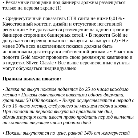
• Рекламные площадки под баннеры должны размещаться
только на первом экране (1)
• Среднесуточный показатель CTR сайта не ниже 0,01% •
Качественный контент, дизайн и отсутствие негативной
репутации • Не допускается размещение на одной странице
баннеров сторонних баннерных сетей. • В подсети Gold не
допускается перевод показов с аккаунта на аккаунт (2) • Не
менее 30% всех накопленных показов должны быть
использованы для открутки собственной рекламы • Участник
подсети Gold может проводить свою рекламную кампанию и
в подсетях Silver, Classic • Все выше перечисленные пункты
могут обсуждаться индивидуально
Правила выкупа показов:
• Заявка на выкуп показов подается до 25-го числа каждого
месяца • Показы выкупаются пакетами одного формата,
кратными 50 000 показов. • Выкуп осуществляется в период с
5 по 10 число месяца, следующего за месяцем подачи заявки.
При попадании периода выкупа на праздничные дни,
администрация сети имеет право продлить период выплаты
на соответствующее число рабочих дней
• Показы выкупаются по цене, равной 14% от коммерческой