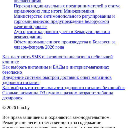
«Беллегпром»
Переход индивидуальных предпринимателей в статус
юридических лиц: итоги Минэкономики
Министерство антимонопольного регулирования и
торговли вынесло предупреждение Белорусской
железной дороге
Аутсорсинг кадрового учета в Беларуси: риски и
рекомендации
Объем промышленного производства в Беларуси за
январь-февраль 2026 года
Как настроить SMS о готовности анализов в небольшой
клинике
Как выбрать витамины и БАДы в интернет-магазинах
безопасно
Внедрение системы быстрой доставки: опыт магазинов
здорового питания
Как выбрать интернет-магазин здорового питания без ошибок
Сколько витамина D3 нужно в разном возрасте: таблица
дозировок
© 2026 bbn.by
Все права защищены и охраняются законодательством.
Редакция не несет ответственности за содержание
комментариев и материалов присланных пользователями