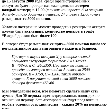
до 15 августа 2008 года
, среди зарегистрированных
аккаунтов будет проводиться еженедельная
лотерея
—
каждый четверг, в 12:00
(
так как наш проект был открыт
для публичного доступа в четверг, 24 апреля в 12:00
) будут
разыгрываться
5000 показов
.
Условия лотереи
: на момент проведения розыгрыша аккаунт
должен быть
активным
,
количество показов в графе
“Вчера”
должно быть
более 100
.
В лотерее будет разыгрываться
приз
–
5000 показов наиболее
результативного для выигравшего аккаунта баннера
.
Пример: выиграл аккаунт Х, у которого есть 3
площадки следующих форматов: А=120х600,
B=468х60 и C=240х350. При этом на момент
проведения лотереи площадка А показала 2500
баннеров, B – 3750, С – 1200. Таким образом,
аккаунт Х получает на свой счет 5000 показов
баннера формата 468х60.
Мы благодарны всем, кто помогает сделать нашу сеть
лучше!
Для
50 первых
зарегистрированных площадок по
окончании периода бета-тестирования будут предложены
особые условия сотрудничества – скидка 20% на комиссию
сети
.