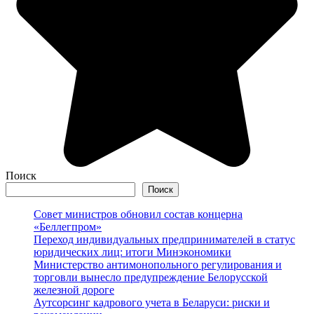
Поиск
Поиск
Совет министров обновил состав концерна
«Беллегпром»
Переход индивидуальных предпринимателей в статус
юридических лиц: итоги Минэкономики
Министерство антимонопольного регулирования и
торговли вынесло предупреждение Белорусской
железной дороге
Аутсорсинг кадрового учета в Беларуси: риски и