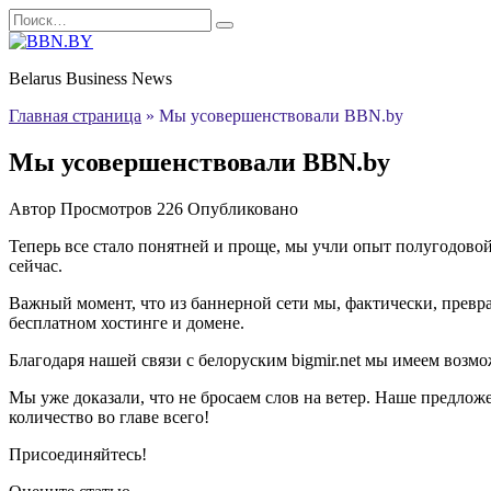
Перейти
Search
к
for:
содержанию
Belarus Business News
Главная страница
»
Мы усовершенствовали BBN.by
Мы усовершенствовали BBN.by
Автор
Просмотров
226
Опубликовано
Теперь все стало понятней и проще, мы учли опыт полугодово
сейчас.
Важный момент, что из баннерной сети мы, фактически, превра
бесплатном хостинге и домене.
Благодаря нашей связи с белоруским bigmir.net мы имеем возм
Мы уже доказали, что не бросаем слов на ветер. Наше предлож
количество во главе всего!
Присоединяйтесь!