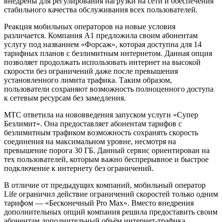
внедрены для регулирования нагрузки на сети и обеспечения
стабильного качества обслуживания всех пользователей.
Реакция мобильных операторов на новые условия
различается. Компания А1 предложила своим абонентам
услугу под названием «Форсаж», которая доступна для 14
тарифных планов с безлимитным интернетом. Данная опция
позволяет продолжать использовать интернет на высокой
скорости без ограничений даже после превышения
установленного лимита трафика. Таким образом,
пользователи сохраняют возможность полноценного доступа
к сетевым ресурсам без замедления.
МТС ответила на нововведения запуском услуги «Супер
Безлимит». Она предоставляет абонентам тарифов с
безлимитным трафиком возможность сохранять скорость
соединения на максимальном уровне, несмотря на
превышение порога 30 ГБ. Данный сервис ориентирован на
тех пользователей, которым важно беспрерывное и быстрое
подключение к интернету без ограничений.
В отличие от предыдущих компаний, мобильный оператор
Life ограничил действие ограничений скоростей только одним
тарифом — «Бесконечный Pro Max». Вместо внедрения
дополнительных опций компания решила предоставить своим
абонентам дополнительный объём интернет-трафика,