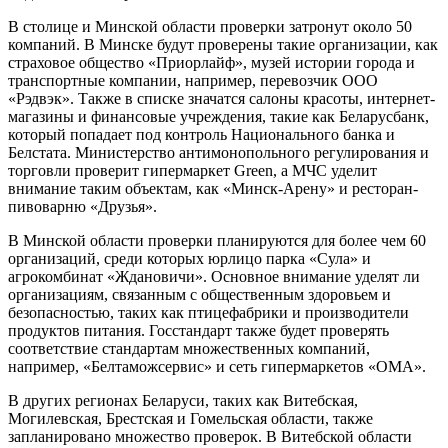
В столице и Минской области проверки затронут около 50
компаний. В Минске будут проверены такие организации, как
страховое общество «Приорлайф», музей истории города и
транспортные компании, например, перевозчик ООО
«Рэдвэк». Также в списке значатся салоны красоты, интернет-
магазины и финансовые учреждения, такие как Беларусбанк,
который попадает под контроль Национального банка и
Белстата. Министерство антимонопольного регулирования и
торговли проверит гипермаркет Green, а МЧС уделит
внимание таким объектам, как «Минск-Арену» и ресторан-
пивоварню «Друзья».
В Минской области проверки планируются для более чем 60
организаций, среди которых юрлицо парка «Сула» и
агрокомбинат «Ждановичи». Основное внимание уделят ли
организациям, связанным с общественным здоровьем и
безопасностью, таких как птицефабрики и производители
продуктов питания. Госстандарт также будет проверять
соответствие стандартам множественных компаний,
например, «Белтаможсервис» и сеть гипермаркетов «ОМА».
В других регионах Беларуси, таких как Витебская,
Могилевская, Брестская и Гомельская области, также
запланировано множество проверок. В Витебской области