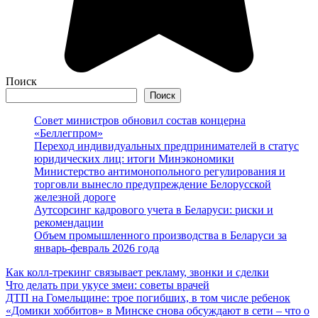
Поиск
Поиск
Совет министров обновил состав концерна
«Беллегпром»
Переход индивидуальных предпринимателей в статус
юридических лиц: итоги Минэкономики
Министерство антимонопольного регулирования и
торговли вынесло предупреждение Белорусской
железной дороге
Аутсорсинг кадрового учета в Беларуси: риски и
рекомендации
Объем промышленного производства в Беларуси за
январь-февраль 2026 года
Как колл-трекинг связывает рекламу, звонки и сделки
Что делать при укусе змеи: советы врачей
ДТП на Гомельщине: трое погибших, в том числе ребенок
«Домики хоббитов» в Минске снова обсуждают в сети – что о